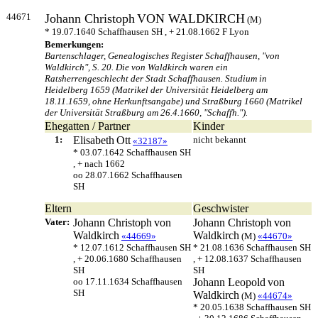
44671
Johann Christoph
VON WALDKIRCH
(M)
* 19.07.1640 Schaffhausen SH , + 21.08.1662 F Lyon
Bemerkungen:
Bartenschlager, Genealogisches Register Schaffhausen, "von
Waldkirch", S. 20. Die von Waldkirch waren ein
Ratsherrengeschlecht der Stadt Schaffhausen. Studium in
Heidelberg 1659 (Matrikel der Universität Heidelberg am
18.11.1659, ohne Herkunftsangabe) und Straßburg 1660 (Matrikel
der Universität Straßburg am 26.4.1660, "Schaffh.").
Ehegatten / Partner
Kinder
1:
Elisabeth
Ott
nicht bekannt
«32187»
* 03.07.1642 Schaffhausen SH
, + nach 1662
oo 28.07.1662 Schaffhausen
SH
Eltern
Geschwister
Vater:
Johann Christoph
von
Johann Christoph
von
Waldkirch
Waldkirch
«44669»
(M)
«44670»
* 12.07.1612 Schaffhausen SH
* 21.08.1636 Schaffhausen SH
, + 20.06.1680 Schaffhausen
, + 12.08.1637 Schaffhausen
SH
SH
oo 17.11.1634 Schaffhausen
Johann Leopold
von
SH
Waldkirch
(M)
«44674»
* 20.05.1638 Schaffhausen SH