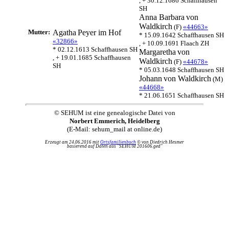
, + 30.12.1686 Schaffhausen
SH
Anna Barbara
von
Waldkirch
(F)
«44663»
Mutter:
Agatha
Peyer im Hof
* 15.09.1642 Schaffhausen SH
«32866»
, + 10.09.1691 Flaach ZH
* 02.12.1613 Schaffhausen SH
Margaretha
von
, + 19.01.1685 Schaffhausen
Waldkirch
(F)
«44678»
SH
* 05.03.1648 Schaffhausen SH
Johann
von Waldkirch
(M)
«44668»
* 21.06.1651 Schaffhausen SH
© SEHUM ist eine genealogische Datei von
Norbert Emmerich, Heidelberg
(E-Mail: sehum_mail at online.de)
Erzeugt am 24.06.2016 mit
Ortsfamilienbuch
© von Diedrich Hesmer
basierend auf Daten aus "SEHUM 201606.ged"