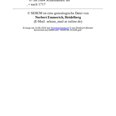
* 07.08.1684 Schaffhausen SH
, + nach 1717
© SEHUM ist eine genealogische Datei von
Norbert Emmerich, Heidelberg
(E-Mail: sehum_mail at online.de)
Erzeugt am 24.06.2016 mit
Ortsfamilienbuch
© von Diedrich Hesmer
basierend auf Daten aus "SEHUM 201606.ged"