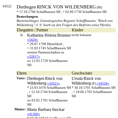
34522
Diethegen
RINCK VON WILDENBERG
(M)
* 17.10.1706 Schaffhausen SH , + 02.09.1730 Schaffhausen SH
Bemerkungen:
Bartenschlager, Genealogisches Register Schaffhausen, "Rinck von
Wildenberg", S. 9. Starb an den Folgen des Huftritts eines Pferdes.
Ehegatten / Partner
Kinder
1:
Katharina Helena
Brunner
nicht bekannt
«5426»
* 29.07.1708 Düsseldorf ,
+ 31.03.1745 Schaffhausen SH
weitere Partnerschaften zu
«32817»
oo 12.03.1729 Schaffhausen
SH
Eltern
Geschwister
Vater:
Diethegen
Rinck von
Ursula
Rinck von
Wildenberg
Wildenberg
«34521»
(F)
«34526»
* 23.03.1676 Schaffhausen SH
* 30.10.1701 Schaffhausen SH
, + 12.10.1744 Schaffhausen
, + 24.06.1765 Schaffhausen
SH
SH
oo 03.02.1701 Schaffhausen
SH
Mutter:
Maria Barbara
Stockar
«41360»