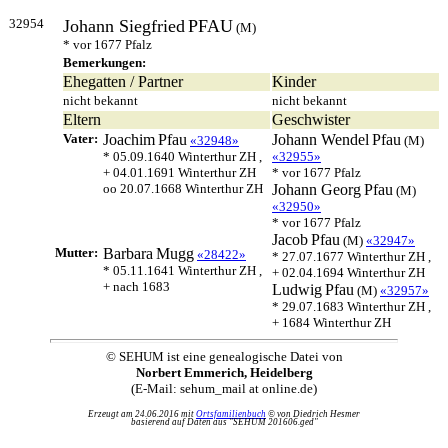
32954
Johann Siegfried
PFAU
(M)
* vor 1677 Pfalz
Bemerkungen:
Ehegatten / Partner
Kinder
nicht bekannt
nicht bekannt
Eltern
Geschwister
Vater:
Joachim
Pfau
Johann Wendel
Pfau
«32948»
(M)
* 05.09.1640 Winterthur ZH ,
«32955»
+ 04.01.1691 Winterthur ZH
* vor 1677 Pfalz
oo 20.07.1668 Winterthur ZH
Johann Georg
Pfau
(M)
«32950»
* vor 1677 Pfalz
Jacob
Pfau
(M)
«32947»
Mutter:
Barbara
Mugg
«28422»
* 27.07.1677 Winterthur ZH ,
* 05.11.1641 Winterthur ZH ,
+ 02.04.1694 Winterthur ZH
+ nach 1683
Ludwig
Pfau
(M)
«32957»
* 29.07.1683 Winterthur ZH ,
+ 1684 Winterthur ZH
© SEHUM ist eine genealogische Datei von
Norbert Emmerich, Heidelberg
(E-Mail: sehum_mail at online.de)
Erzeugt am 24.06.2016 mit
Ortsfamilienbuch
© von Diedrich Hesmer
basierend auf Daten aus "SEHUM 201606.ged"