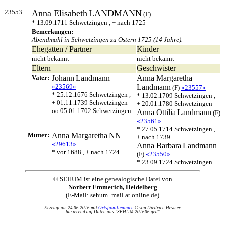
23553
Anna Elisabeth
LANDMANN
(F)
* 13.09.1711 Schwetzingen , + nach 1725
Bemerkungen:
Abendmahl in Schwetzingen zu Ostern 1725 (14 Jahre).
Ehegatten / Partner
Kinder
nicht bekannt
nicht bekannt
Eltern
Geschwister
Vater:
Johann
Landmann
Anna Margaretha
«23569»
Landmann
(F)
«23557»
* 25.12.1676 Schwetzingen ,
* 13.02.1709 Schwetzingen ,
+ 01.11.1739 Schwetzingen
+ 20.01.1780 Schwetzingen
oo 05.01.1702 Schwetzingen
Anna Ottilia
Landmann
(F)
«23561»
* 27.05.1714 Schwetzingen ,
Mutter:
Anna Margaretha
NN
+ nach 1739
«29613»
Anna Barbara
Landmann
* vor 1688 , + nach 1724
(F)
«23550»
* 23.09.1724 Schwetzingen
© SEHUM ist eine genealogische Datei von
Norbert Emmerich, Heidelberg
(E-Mail: sehum_mail at online.de)
Erzeugt am 24.06.2016 mit
Ortsfamilienbuch
© von Diedrich Hesmer
basierend auf Daten aus "SEHUM 201606.ged"