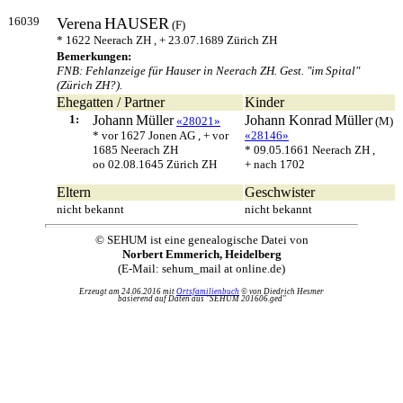
16039
Verena
HAUSER
(F)
* 1622 Neerach ZH , + 23.07.1689 Zürich ZH
Bemerkungen:
FNB: Fehlanzeige für Hauser in Neerach ZH. Gest. "im Spital"
(Zürich ZH?).
Ehegatten / Partner
Kinder
1:
Johann
Müller
Johann Konrad
Müller
«28021»
(M)
* vor 1627 Jonen AG , + vor
«28146»
1685 Neerach ZH
* 09.05.1661 Neerach ZH ,
oo 02.08.1645 Zürich ZH
+ nach 1702
Eltern
Geschwister
nicht bekannt
nicht bekannt
© SEHUM ist eine genealogische Datei von
Norbert Emmerich, Heidelberg
(E-Mail: sehum_mail at online.de)
Erzeugt am 24.06.2016 mit
Ortsfamilienbuch
© von Diedrich Hesmer
basierend auf Daten aus "SEHUM 201606.ged"