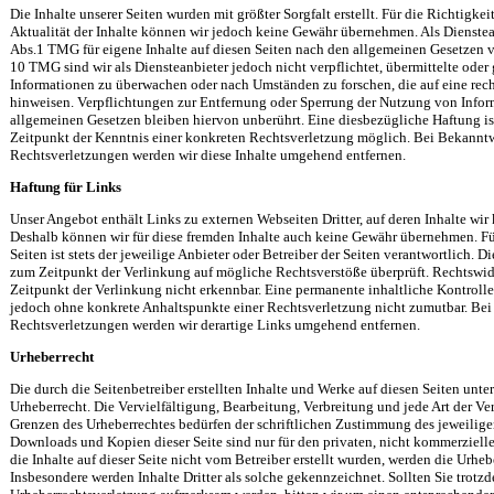
Die Inhalte unserer Seiten wurden mit größter Sorgfalt erstellt. Für die Richtigkei
Aktualität der Inhalte können wir jedoch keine Gewähr übernehmen. Als Dienstea
Abs.1 TMG für eigene Inhalte auf diesen Seiten nach den allgemeinen Gesetzen v
10 TMG sind wir als Diensteanbieter jedoch nicht verpflichtet, übermittelte oder
Informationen zu überwachen oder nach Umständen zu forschen, die auf eine rech
hinweisen. Verpflichtungen zur Entfernung oder Sperrung der Nutzung von Info
allgemeinen Gesetzen bleiben hiervon unberührt. Eine diesbezügliche Haftung is
Zeitpunkt der Kenntnis einer konkreten Rechtsverletzung möglich. Bei Bekann
Rechtsverletzungen werden wir diese Inhalte umgehend entfernen.
Haftung für Links
Unser Angebot enthält Links zu externen Webseiten Dritter, auf deren Inhalte wir
Deshalb können wir für diese fremden Inhalte auch keine Gewähr übernehmen. Für
Seiten ist stets der jeweilige Anbieter oder Betreiber der Seiten verantwortlich. 
zum Zeitpunkt der Verlinkung auf mögliche Rechtsverstöße überprüft. Rechtswid
Zeitpunkt der Verlinkung nicht erkennbar. Eine permanente inhaltliche Kontrolle 
jedoch ohne konkrete Anhaltspunkte einer Rechtsverletzung nicht zumutbar. B
Rechtsverletzungen werden wir derartige Links umgehend entfernen.
Urheberrecht
Die durch die Seitenbetreiber erstellten Inhalte und Werke auf diesen Seiten unt
Urheberrecht. Die Vervielfältigung, Bearbeitung, Verbreitung und jede Art der V
Grenzen des Urheberrechtes bedürfen der schriftlichen Zustimmung des jeweiligen
Downloads und Kopien dieser Seite sind nur für den privaten, nicht kommerzielle
die Inhalte auf dieser Seite nicht vom Betreiber erstellt wurden, werden die Urhebe
Insbesondere werden Inhalte Dritter als solche gekennzeichnet. Sollten Sie trotz