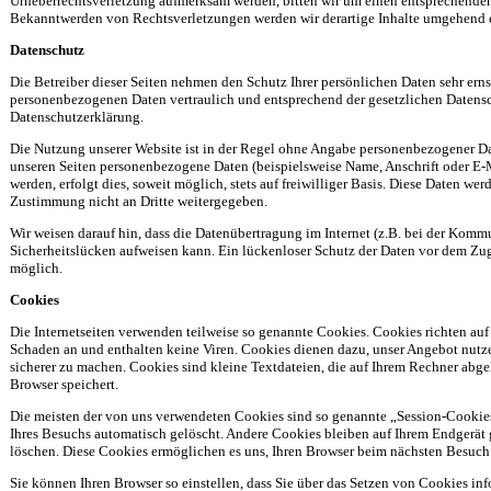
Urheberrechtsverletzung aufmerksam werden, bitten wir um einen entsprechende
Bekanntwerden von Rechtsverletzungen werden wir derartige Inhalte umgehend 
Datenschutz
Die Betreiber dieser Seiten nehmen den Schutz Ihrer persönlichen Daten sehr erns
personenbezogenen Daten vertraulich und entsprechend der gesetzlichen Datensc
Datenschutzerklärung.
Die Nutzung unserer Website ist in der Regel ohne Angabe personenbezogener Da
unseren Seiten personenbezogene Daten (beispielsweise Name, Anschrift oder E-
werden, erfolgt dies, soweit möglich, stets auf freiwilliger Basis. Diese Daten we
Zustimmung nicht an Dritte weitergegeben.
Wir weisen darauf hin, dass die Datenübertragung im Internet (z.B. bei der Komm
Sicherheitslücken aufweisen kann. Ein lückenloser Schutz der Daten vor dem Zugri
möglich.
Cookies
Die Internetseiten verwenden teilweise so genannte Cookies. Cookies richten au
Schaden an und enthalten keine Viren. Cookies dienen dazu, unser Angebot nutzer
sicherer zu machen. Cookies sind kleine Textdateien, die auf Ihrem Rechner abge
Browser speichert.
Die meisten der von uns verwendeten Cookies sind so genannte „Session-Cookie
Ihres Besuchs automatisch gelöscht. Andere Cookies bleiben auf Ihrem Endgerät g
löschen. Diese Cookies ermöglichen es uns, Ihren Browser beim nächsten Besuc
Sie können Ihren Browser so einstellen, dass Sie über das Setzen von Cookies in